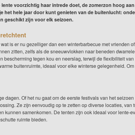
 de lente voorzichtig haar intrede doet, de zomerzon hoog aan
je het hele jaar door kunt genieten van de buitenlucht: onde
n geschikt zijn voor elk seizoen.
retchtent
 wat is er nu gezelliger dan een winterbarbecue met vrienden of 
en zitten, zelfs als de sneeuwvlokken naar beneden dwarrelen. O
en bescherming tegen kou en neerslag, terwijl de flexibiliteit 
 warme buitenruimte, ideaal voor elke winterse gelegenheid. Om 
ge dagen. Of het nu gaat om de eerste
festivals
van het seizoen 
lossing. Ze zijn eenvoudig op te zetten op diverse locaties, van
 kunnen samenkomen. De tenten zijn ook ideaal voor lente-ev
eschutte ruimte bieden.