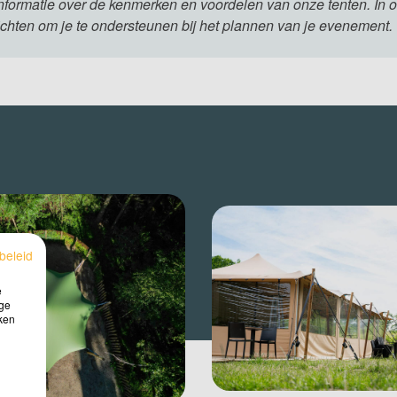
informatie over de kenmerken en voordelen van onze tenten. In o
ichten om je te ondersteunen bij het plannen van je evenement.
beleid
e
ige
iken