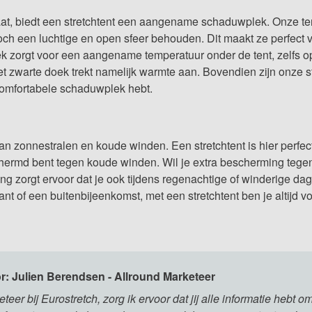
aat, biedt een stretchtent een aangename schaduwplek. Onze t
och een luchtige en open sfeer behouden. Dit maakt ze perfect 
ek zorgt voor een aangename temperatuur onder de tent, zelfs o
et zwarte doek trekt namelijk warmte aan. Bovendien zijn onze 
 comfortabele schaduwplek hebt.
van zonnestralen en koude winden. Een stretchtent is hier perfe
schermd bent tegen koude winden. Wil je extra bescherming teg
ng zorgt ervoor dat je ook tijdens regenachtige of winderige da
lant of een buitenbijeenkomst, met een stretchtent ben je altijd 
: Julien Berendsen - Allround Marketeer
teer bij Eurostretch, zorg ik ervoor dat jij alle informatie hebt om