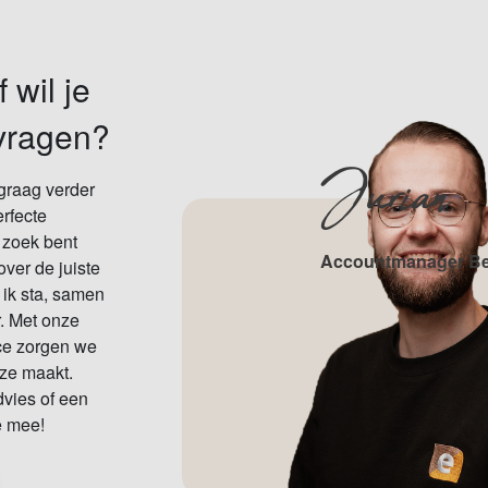
 wil je
ragen?
Jurian
graag verder
rfecte
p zoek bent
Accountmanager B
over de juiste
 ik sta, samen
r. Met onze
ice zorgen we
uze maakt.
vies of een
e mee!