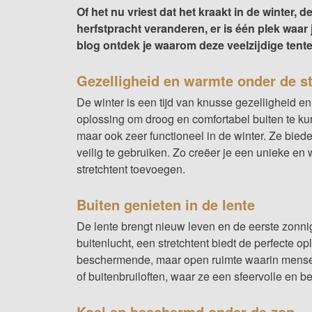
Of het nu vriest dat het kraakt in de winter,
herfstpracht veranderen, er is één plek waar 
blog ontdek je waarom deze veelzijdige tente
Gezelligheid en warmte onder de st
De winter is een tijd van knusse gezelligheid en
oplossing om droog en comfortabel buiten te kunn
maar ook zeer functioneel in de winter. Ze bied
veilig te gebruiken. Zo creëer je een unieke en
stretchtent toevoegen.
Buiten genieten in de lente
De lente brengt nieuw leven en de eerste zonni
buitenlucht, een stretchtent biedt de perfecte op
beschermende, maar open ruimte waarin mensen
of buitenbruiloften, waar ze een sfeervolle en b
Koel en beschermd onder de zon