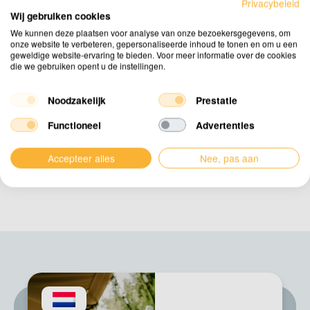
Privacybeleid
Nederland.
Wij gebruiken cookies
We kunnen deze plaatsen voor analyse van onze bezoekersgegevens, om
onze website te verbeteren, gepersonaliseerde inhoud te tonen en om u een
geweldige website-ervaring te bieden. Voor meer informatie over de cookies
die we gebruiken opent u de instellingen.
Stap 1
Stap 2
Noodzakelijk
Prestatie
Ontwerp
Snijden
Functioneel
Advertenties
Accepteer alles
Nee, pas aan