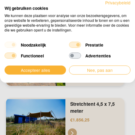
meter
Privacybeleid
Wij gebruiken cookies
€
2.475,00
We kunnen deze plaatsen voor analyse van onze bezoekersgegevens, om
onze website te verbeteren, gepersonaliseerde inhoud te tonen en om u een
geweldige website-ervaring te bieden. Voor meer informatie over de cookies
die we gebruiken opent u de instellingen.
Noodzakelijk
Prestatie
Stretchtent 4,5 x 10
meter
Functioneel
Advertenties
€
2.475,00
Accepteer alles
Nee, pas aan
Stretchtent 4,5 x 7,5
meter
€
1.856,25