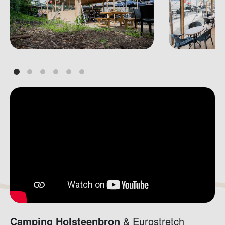
Camping Holsteenbron
& Eurostretch