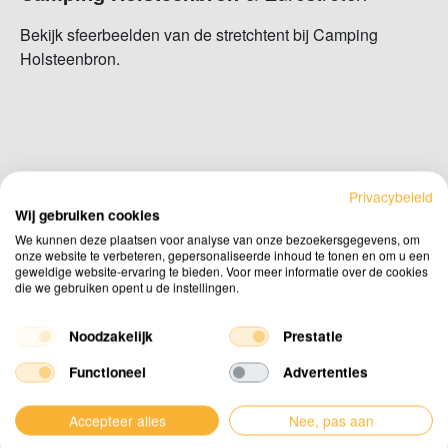
Bekijk sfeerbeelden van de stretchtent bij Camping
Holsteenbron.
Privacybeleid
Wij gebruiken cookies
We kunnen deze plaatsen voor analyse van onze bezoekersgegevens, om
Heb je
vragen
of wil je
onze website te verbeteren, gepersonaliseerde inhoud te tonen en om u een
een
offerte
aanvragen?
geweldige website-ervaring te bieden. Voor meer informatie over de cookies
die we gebruiken opent u de instellingen.
Neem contact op
Noodzakelijk
Prestatie
Functioneel
Advertenties
Offerte aanvragen
Accepteer alles
Nee, pas aan