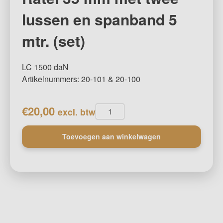
lussen en spanband 5
mtr. (set)
LC 1500 daN
Artikelnummers: 20-101 & 20-100
Ratel
€
20,00
excl. btw
35
mm
Toevoegen aan winkelwagen
met
twee
lussen
en
spanband
5
mtr.