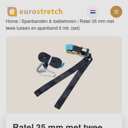
Skip
to
content
Home
/
Spanbanden & toebehoren
/ Ratel 35 mm met
twee lussen en spanband 5 mtr. (set)
Ratel 35 mm met twee