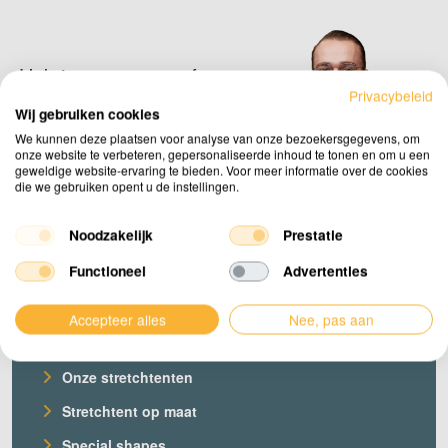
(set)
aantal
Heb je een
vraag
of
Privacybeleid
kom je ergens niet uit?
Wij gebruiken cookies
We kunnen deze plaatsen voor analyse van onze bezoekersgegevens, om
onze website te verbeteren, gepersonaliseerde inhoud te tonen en om u een
Neem contact op
geweldige website-ervaring te bieden. Voor meer informatie over de cookies
die we gebruiken opent u de instellingen.
Noodzakelijk
Prestatie
Functioneel
Advertenties
Accepteer alles
Nee, pas aan
Producten
Onze stretchtenten
Stretchtent op maat
Special shapes