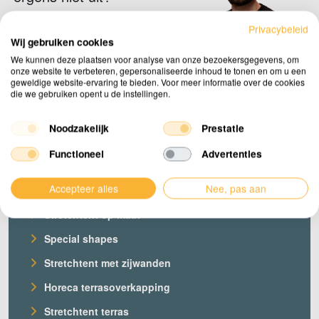
Privacybeleid
Neem contact op
Wij gebruiken cookies
We kunnen deze plaatsen voor analyse van onze bezoekersgegevens, om
onze website te verbeteren, gepersonaliseerde inhoud te tonen en om u een
geweldige website-ervaring te bieden. Voor meer informatie over de cookies
die we gebruiken opent u de instellingen.
Noodzakelijk
Prestatie
Functioneel
Advertenties
Producten
Accepteer alles
Nee, pas aan
Onze stretchtenten
Stretchtent op maat
Special shapes
Stretchtent met zijwanden
Horeca terrasoverkapping
Stretchtent terras