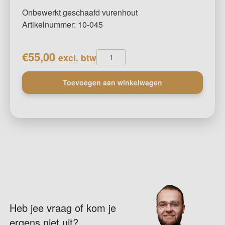
Onbewerkt geschaafd vurenhout
Artikelnummer: 10-045
Houten
€
55,00
excl. btw
paal
(4,5
Toevoegen aan winkelwagen
mtr.)
aantal
Heb jee vraag of kom je
ergens niet uit?