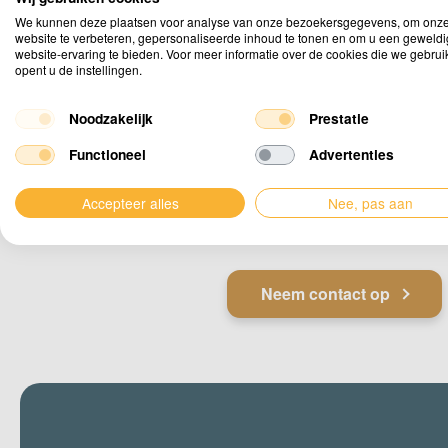
kom je ergens ni
We kunnen deze plaatsen voor analyse van onze bezoekersgegevens, om onz
website te verbeteren, gepersonaliseerde inhoud te tonen en om u een geweld
website-ervaring te bieden. Voor meer informatie over de cookies die we gebru
Als accountmanager help ik je 
opent u de instellingen.
met het samenstellen van de pe
stretchtent. Of je nu op zoek be
Noodzakelijk
Prestatie
productinformatie, advies over 
Functioneel
Advertenties
of specifieke vragen hebt, ik s
mijn collega’s voor je klaar. Me
Accepteer alles
Nee, pas aan
expertise en persoonlijke serv
ervoor dat je altijd de beste ke
Neem contact op