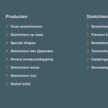
Producten
Stretchte
Onze stretchtenten
Stretchte
Stretchtent op maat
Flextent 
Special shapes
Nomadete
Stretchtent met zijwanden
Tentverhu
Horeca terrasoverkapping
Camping
Stretchtent terras
Recreatie
Stretchtent tuin
Aluhal luifel