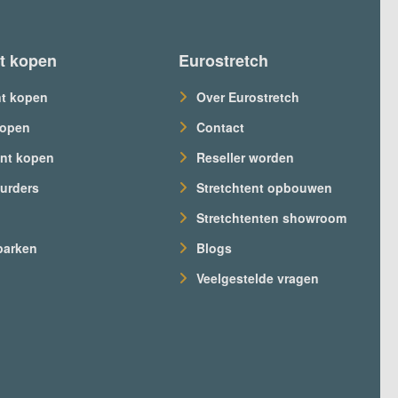
nt kopen
Eurostretch
nt kopen
Over Eurostretch
kopen
Contact
nt kopen
Reseller worden
urders
Stretchtent opbouwen
s
Stretchtenten showroom
parken
Blogs
Veelgestelde vragen