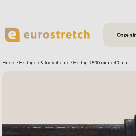
Skip
to
content
Onze st
Home
/
Haringen & toebehoren
/ Haring 1500 mm x 40 mm