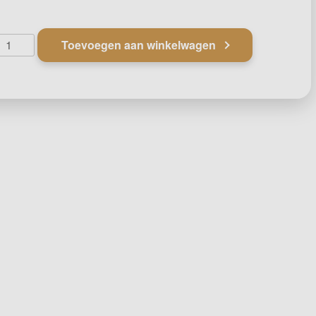
aring
Toevoegen aan winkelwagen
500
mm
0
mm
antal