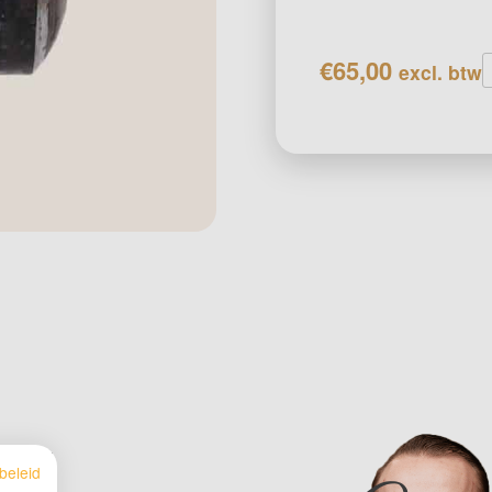
H
€
65,00
excl. btw
1
x
4
a
g
of
beleid