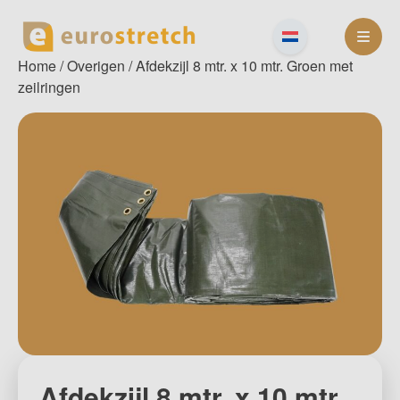
Skip
to
content
Home
/
Overigen
/ Afdekzijl 8 mtr. x 10 mtr. Groen met
zeilringen
Afdekzijl 8 mtr. x 10 mtr.