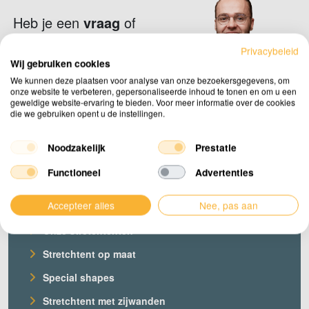
Heb je een
vraag
of
kom je ergens niet uit?
Privacybeleid
Wij gebruiken cookies
Neem contact op
We kunnen deze plaatsen voor analyse van onze bezoekersgegevens, om
onze website te verbeteren, gepersonaliseerde inhoud te tonen en om u een
geweldige website-ervaring te bieden. Voor meer informatie over de cookies
die we gebruiken opent u de instellingen.
Noodzakelijk
Prestatie
Functioneel
Advertenties
Producten
Accepteer alles
Nee, pas aan
Onze stretchtenten
Stretchtent op maat
Special shapes
Stretchtent met zijwanden