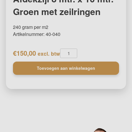
Groen met zeilringen
240 gram per m2
Artikelnummer: 40-040
Afdekzijl
€
150,00
excl. btw
8
mtr.
Toevoegen aan winkelwagen
x
10
mtr.
Groen
met
zeilringen
aantal