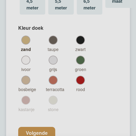
4,5
5,5
6,5
maat
type
meter
meter
meter
maatwerk
stretchtent
(Vereist)
Kleur doek
zand
taupe
zwart
ivoor
grijs
groen
bosbeige
terracotta
rood
kastanje
stone
Volgende