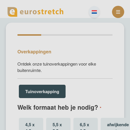
Skip
to
content
Overkappingen
Ontdek onze tuinoverkappingen voor elke
buitenruimte.
Keuze
Tuinoverkapping
formaat
Welk formaat heb je nodig?
*
Kies
4,5 x
5,5 x
6,5 x
afwijkende
je